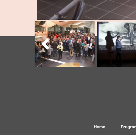

Home
Progra